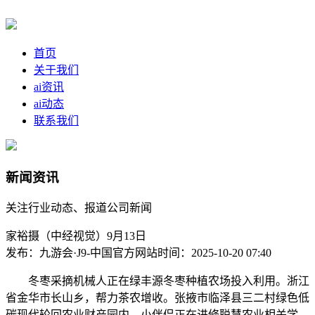
首页
关于我们
ai资讯
ai动态
联系我们
新闻资讯
关注行业动态、报道公司新闻
家裕摄（中经视觉）9月13日
发布：九游会·J9-中国官方网站
时间：2025-10-20 07:40
冬枣采摘机械人正在绿丰源冬枣种植农场投入利用。浙江
省金华市长山乡，帮力茶农增收。张掖市临泽县三二村绿色低
碳现代轮回农业财产园内，小伴侣正在进修聪慧农业相关学