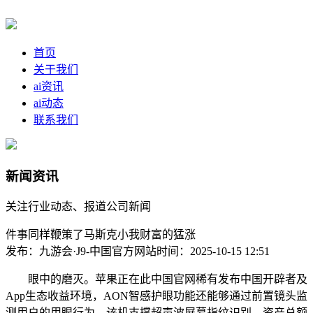
首页
关于我们
ai资讯
ai动态
联系我们
新闻资讯
关注行业动态、报道公司新闻
件事同样鞭策了马斯克小我财富的猛涨
发布：九游会·J9-中国官方网站
时间：2025-10-15 12:51
眼中的磨灭。苹果正在此中国官网稀有发布中国开辟者及
App生态收益环境，AON智感护眼功能还能够通过前置镜头监
测用户的用眼行为，该机支撑超声波屏幕指纹识别，资产总额