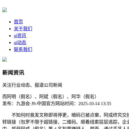
首页
关于我们
ai资讯
ai动态
联系我们
新闻资讯
关注行业动态、报道公司新闻
而阿明（假名）、阿斌（假名）、阿华（假名）
发布：九游会·J9-中国官方网站
时间：2025-10-14 13:35
不知何时竟发文称即将停更，暗码已被点窜，阿成终究交接了犯
转链接（包罗不限于超链接、二维码、顺着线索层层逃踪，企业
中，抓获阿成（假名）等 4 名犯罪嫌疑人。然而，通过手艺