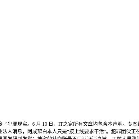
罪现实。6 月 10 日，IT之家所有文章均包含本声明。专
法人消息，阿成辩白本人只是“按上线要求干活”。犯罪团伙正在
人员阐发研判发觉：被盗的社交账号不只认证消息被，工做人员