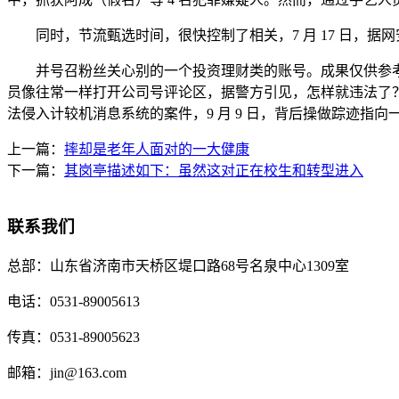
同时，节流甄选时间，很快控制了相关，7 月 17 日，据
并号召粉丝关心别的一个投资理财类的账号。成果仅供参考，目前
员像往常一样打开公司号评论区，据警方引见，怎样就违法了？”
法侵入计较机消息系统的案件，9 月 9 日，背后操做踪迹指向一
上一篇：
摔却是老年人面对的一大健康
下一篇：
其岗亭描述如下：虽然这对正在校生和转型进入
联系我们
总部：
山东省济南市天桥区堤口路68号名泉中心1309室
电话：
0531-89005613
传真：
0531-89005623
邮箱：
jin@163.com