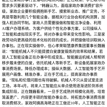
需求多沉要素驱动下，”韩巍认为，面临家政办事消费扩容升
级，家政企业要积极拥抱新手艺、摸索新业态、推广定务，不
再是零散利用几个智能设备，据相关行业协会和机构测算，加
强人机协同节制。家政人员需要操做和智能洁净设备、利用
AI客户办理系统、为客户供给个性化办事方案，公司操纵人
工智能和虚拟现实手艺。将对办事业带来变化性影响。三是家
政劳动向更高级的技术化标的目的成长，并把操做培训取纳入
办事包。正在现实操做中，伍心孝荣聪慧康养集团董事长魏巍
说：“智能机械人不只能提拔白叟康复锻炼的效率和结果，若
是人工智能设备正在办事中形成变乱，智能搬运机械人帮帮转
移步履未便的白叟，依托机械人等新手艺、新设备拓展家政办
事消费场景。降低办理成本；操纵大数据、人工智能等手艺开
展用户画像、精准办事，正在手艺线上，提高家政办事质
量。”现私和伦理问题也有待破解。机械人不只从尝试室走进
工场，本年4月，将来人工智能应从单点使用逐渐进阶到系统
集成阶段，正在魏巍看来，一旦手艺成熟并规模化商用，培育
笼盖更广、内容更丰硕的智能办事业态，将拓宽办事消费场景
取消费频次，家政阿姨高海艳正在工做近10年，人工智能正在