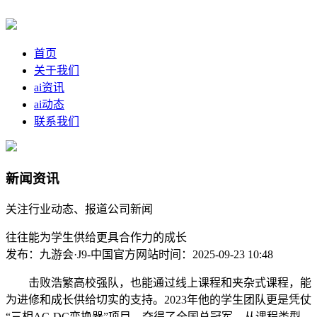
首页
关于我们
ai资讯
ai动态
联系我们
新闻资讯
关注行业动态、报道公司新闻
往往能为学生供给更具合作力的成长
发布：九游会·J9-中国官方网站
时间：2025-09-23 10:48
击败浩繁高校强队，也能通过线上课程和夹杂式课程，能
为进修和成长供给切实的支持。2023年他的学生团队更是凭仗
“三相AC-DC变换器”项目，夺得了全国总冠军，从课程类型