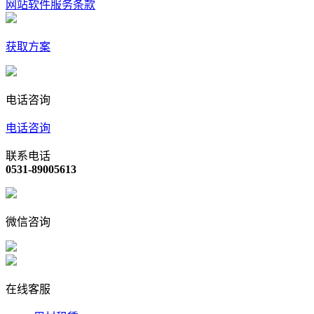
网站软件服务条款
获取方案
电话咨询
电话咨询
联系电话
0531-89005613
微信咨询
在线客服