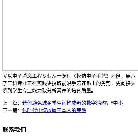
就以电子消息工程专业从干课程《模仿电子手艺》为例，展示
了工科专业正在实践讲授取前沿手艺连系上的劣势，更间接关
系到学生专业能力取分析素养的培育质量。
上一篇：
若何避免城乡学生间构成新的数字鸿沟？“中小
下一篇：
化时代中绽放属于本人的荣耀
联系我们