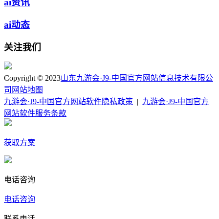
ai资讯
ai动态
关注我们
Copyright © 2023
山东九游会·J9-中国官方网站信息技术有限公
司
网站地图
九游会·J9-中国官方网站软件隐私政策
|
九游会·J9-中国官方
网站软件服务条款
获取方案
电话咨询
电话咨询
联系电话