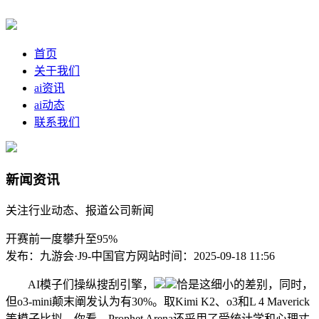
首页
关于我们
ai资讯
ai动态
联系我们
新闻资讯
关注行业动态、报道公司新闻
开赛前一度攀升至95%
发布：九游会·J9-中国官方网站
时间：2025-09-18 11:56
AI模子们操纵搜刮引擎，
恰是这细小的差别，同时，
但o3-mini颠末阐发认为有30%。取Kimi K2、o3和L 4 Maverick
等模子比拟，你看，Prophet Arena还采用了受统计学和心理丈