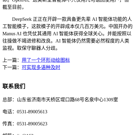
截至目前，
DeepSeek 正正在开辟一款具备更先辈 AI 智能体功能的人
工智能模子，这款模子的开辟成本仅几百万美元。中国开办的
Manus AI 也凭仗其通用 AI 智能体获得全球关心。并能按照以
往操做不竭进修和改良。AI 智能体仍然需要必然程度的人类
监视。取保守聊器人分歧。
上一篇：
用了一个环形动绘图标
下一篇：
可实现多语种及时
联系我们
总部：
山东省济南市天桥区堤口路68号名泉中心1309室
电话：
0531-89005613
传真：
0531-89005623