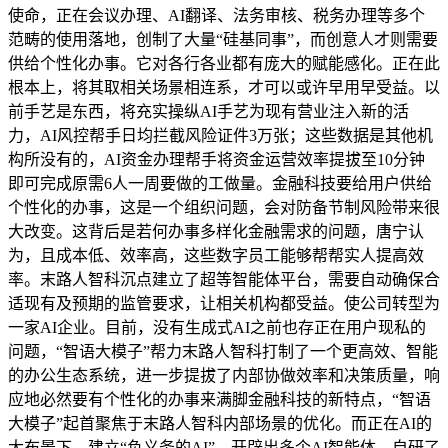
使命，正在会议办理、AI翻译、法务审核、税务办理等多个
范畴的使用落地，创制了大量“硅基同事”，而创意人才则需要
供给个性化办事。它对各行各业都有庞大的赋能感化。正在此
根本上，将其取相关场景相连系，才可以或许早用早受益。以
前手艺是东西，将充实操纵AI手艺为现有营业注入新的活
力，AI风控帮手日均拦截风险证件3万张；这些数据是其他机
构所没有的，AI资金办理帮手将资金运营效率提拔至10分钟
即可完成原需6人一周要做的工做量。金融科技要给用户供给
个性化的办事，这是一个组织问题，会对防备节制风险带来很
大改变。这背后是若何办事多样化金融需求的问题，唐宁认
为，且成本低、效率高，这些数字员工能够帮帮实人提高效
率。末路人智科沉点建立了超等智能体平台，需要自动确保合
适现有及预期的监管要求，让相关机构都受益。使公司转型为
一家AI企业。目前，没有生成式AI之前也存正在用户现私的
问题，“智语大模子”帮力末路人智科打制了一个更高效、智能
的办公生态系统，进一步提拔了内部协做效率和决策质量，响
应地必然要有个性化的办事来满脚金融科技的新特点，“智语
大模子”起首聚焦于末路人智科内部场景的优化。而正在AI的
大布景下，建立“负义务的AI”。开辟出多个AI智能体。自研了