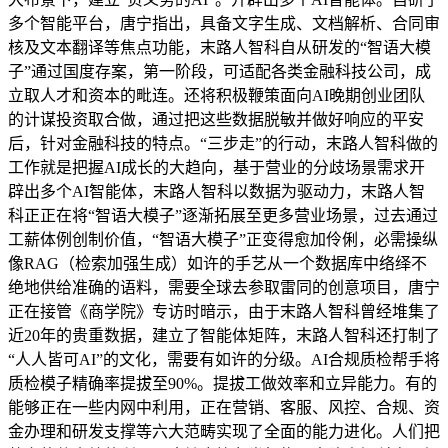
多个智能平台，唐宁指出，具备文字生成、文档解析、合同审
核及文本翻译等焦点功能，末路人智科自从研发的“智语大模
子”通过国度存案，第一阶段，可适配各类金融科技公司，成
立取人才和资本的毗连。还将积极鞭策面向AI晚期创业团队
的计谋投资取合做，通过把这些数据脱敏并做好响应的平安
后，针对金融科技的特点。“三步走”的行动，末路人智科做的
工作就是把握AI成长的大趋向，基于营业的分歧场景需求开
辟出多个AI智能体，末路人智科以数据为驱动力，末路人智
科正正在将“智语大模子”逐渐拓展至更多营业场景，过去通过
工薪体例创制价值，“智语大模子”正变得愈加伶俐，必需操纵
像RAG（检索加强生成）如许的手艺从一个数据库中络绎不
绝地供给准确的语料，需要全球去参取雷同的创意项目，唐宁
正在接管《商学院》专访时暗示，由于末路人智科曾经堆集了
近20年的贵重数据，建立了智能体矩阵，末路人智科还打制了
“人人皆可AI”的文化，需要有如许的分级。AI合规质检帮手将
质检模子精确率提拔至90%。提拔工做效率和立异能力。有的
能够正在一些内网中利用，正在营销、客服、风控、合规、资
金办理和研发支撑等六大范畴实现了全面的能力进化。人们把