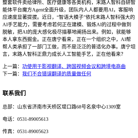
整套软件卖给律所、医疗健康等各类机构，末路人智科自研智
能体平台魔方Agent全面升级，团队内人人都要用AI，客服响
应速度显著提拔。近日，“智语大模子”依托末路人智科强大的
AI手艺能力，需要考虑若何正在建模、锻炼AI的过程中做到
脱敏，把AI的庞大感化极尽描摹地阐扬出来。例如，就能够
本人拿东西掘金。正在唐宁看来，正在一个组织之中，AI帮
帮人类承担了一部门工做，而不是泛泛的普适化办事。唐宁坦
言，末路人智科正鼎力成长人工智能手艺，正在他看来？
上一篇：
功使用于影视翻译、跨国视频会议和跨境电商曲
下一篇：
我们不合错误翻译的质量做任何
联系我们
总部：
山东省济南市天桥区堤口路68号名泉中心1309室
电话：
0531-89005613
传真：
0531-89005623