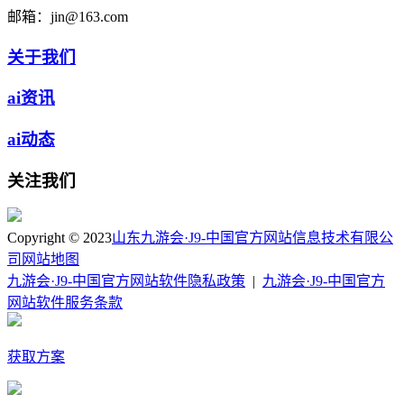
邮箱：
jin@163.com
关于我们
ai资讯
ai动态
关注我们
Copyright © 2023
山东九游会·J9-中国官方网站信息技术有限公
司
网站地图
九游会·J9-中国官方网站软件隐私政策
|
九游会·J9-中国官方
网站软件服务条款
获取方案