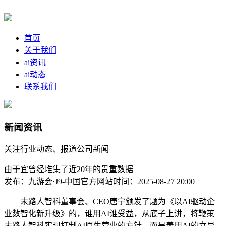
首页
关于我们
ai资讯
ai动态
联系我们
新闻资讯
关注行业动态、报道公司新闻
由于宜曾经堆集了近20年的贵重数据
发布：九游会·J9-中国官方网站
时间：2025-08-27 20:00
末路人智科董事会、CEO唐宁颁发了题为《以AI驱动企
业数智化新升级》的，谁用AI谁受益，从底子上讲，将鞭策
末路人智科实现打制AI原生营业的方针，而是善用AI的立异