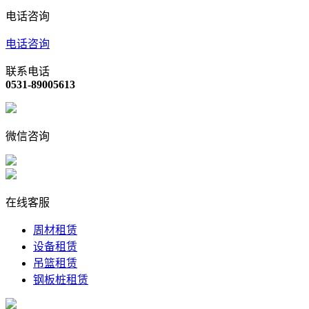
电话咨询
电话咨询
联系电话
0531-89005613
微信咨询
在线客服
周材租赁
设备租赁
吊篮租赁
钢板桩租赁