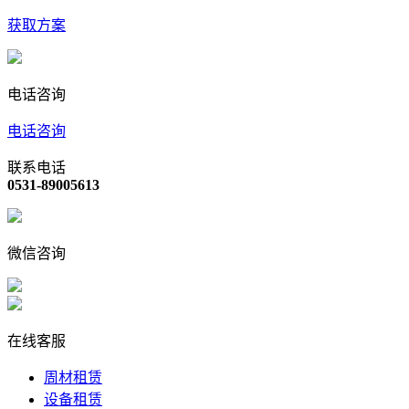
获取方案
电话咨询
电话咨询
联系电话
0531-89005613
微信咨询
在线客服
周材租赁
设备租赁