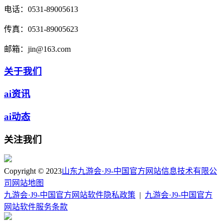
电话：
0531-89005613
传真：
0531-89005623
邮箱：
jin@163.com
关于我们
ai资讯
ai动态
关注我们
Copyright © 2023
山东九游会·J9-中国官方网站信息技术有限公
司
网站地图
九游会·J9-中国官方网站软件隐私政策
|
九游会·J9-中国官方
网站软件服务条款