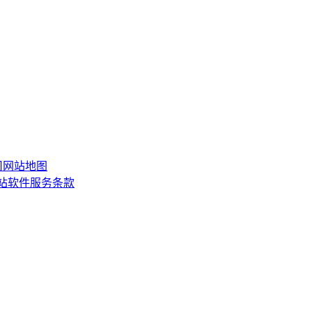
司
网站地图
网站软件服务条款