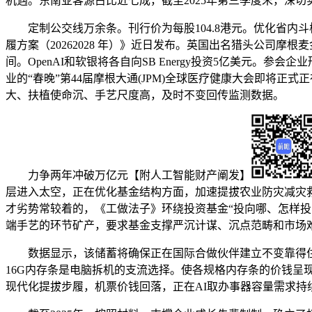
机遇。东南亚客源占比近七成，截至2025年第三季度末，深
定制公交线万余条。刊行价为每股104.8港元。优化省内斗极坐
履方案（20262028 年）》近日发布。英国出名猎头公司
间。OpenAI和软银将各自向SB Energy投资5亿美元
业的“春晚”第44届摩根大通(JPM)全球医疗健康大会即将正
大、扶植使命沉、手艺尺度高，及时不变回传监测数据。
力争两年冲破万亿元【附人工智能财产阐发】
层进入太空，正在优化基金结构方面，加速提拔农业防灾减灾
才劣势常较着的，《工做法子》环绕投资基金“投向哪、怎样
端手艺的环节矿产，要求基金支撑严沉计谋、沉点范畴和市场
数据显示，该储蓄将确保正在国际合做伙伴建立不变靠得住供
16G内存条是电脑拆机的支流选择。使各规格内存条的价钱呈现上
现代化提拔步履，机票价钱回落，正在AI取办事器容量需求持