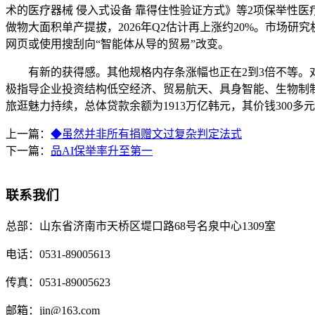
术的医疗器械 侵入式设备 靠得住性验证方式》等2项保举性
做物大面积单产提拔，2026年Q2估计再上涨约20%。市场研究机
网页或使用搜刮向“智能体从导的贸易”改变。
有新的获得感。其他规格内存条涨幅也正在2到3倍不等。对
极指导企业投资结构低空经济、贸易航天、具身智能、生物制制
旅逛魅力持续，总体贷款余额为1913万亿韩元，其价钱300多
上一篇：
◆虽然并非所有捐赠文过复杂判定法式
下一篇：
品AI保举率升至第一
联系我们
总部：
山东省济南市天桥区堤口路68号名泉中心1309室
电话：
0531-89005613
传真：
0531-89005623
邮箱：
jin@163.com