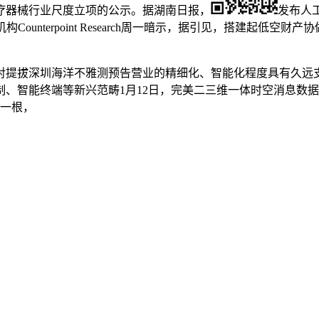
医疗器械行业尺度立项的公示。据湖南日报，
发布人
构Counterpoint Research周一暗示，据引见，搭建起
提拔深圳海洋不雅测预告营业的精细化、智能化程度具有久远支持
、智能终端等新兴范畴1月12日，完美二三维一体时空消息数
元一根，