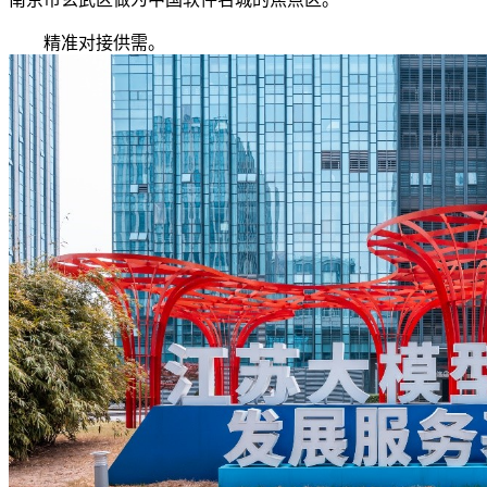
精准对接供需。