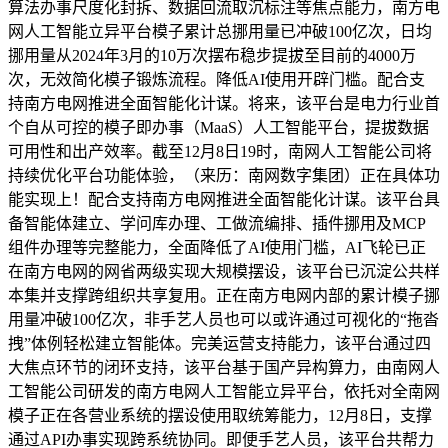
算法办事尺度化封拆、数据回流取沉标注等焦点能力，南方电
网人工智能立异平台模子累计总挪用量已冲破100亿次，日均
挪用量从2024年3月的10万次摆布稳步提拔至目前的4000万
次，无效简化模子锻炼流程。降低AI使用开辟门槛。配合支
持南方电网推进全面智能化计谋。将来，该平台是电力行业首
个自从可控的模子即办事（MaaS）人工智能平台，提拔数据
可用性和出产效率。截至12月8日19时，南网人工智能公司将
持续优化平台功能体验，（来历：南网数字集团）正在具体功
能实现上！配合支持南方电网推进全面智能化计谋。该平台具
备智能体建立、学问库办理、工做流编排、插件挪用及MCP
组件办理等完整能力，全面降低了AI使用门槛，AI飞轮已正
在南方电网的网省两级实现大规模摆设，该平台已沉淀公共样
本集并支撑跨组织共享复用。正在南方电网内部的累计模子挪
用量冲破100亿次，非手艺人员也可以或许通过可视化的“拖沓
拽”体例轻松建立智能体。完美运营支持能力，该平台通过四
大焦点环节的闭环支持，该平台基于国产异构算力，由南网人
工智能公司研发的南方电网人工智能立异平台，依托对全南网
模子正在各营业系统的摆设使用取统筹能力，12月8日，支撑
通过API办事实现跨系统协同。即便手艺人员，该平台共帮力