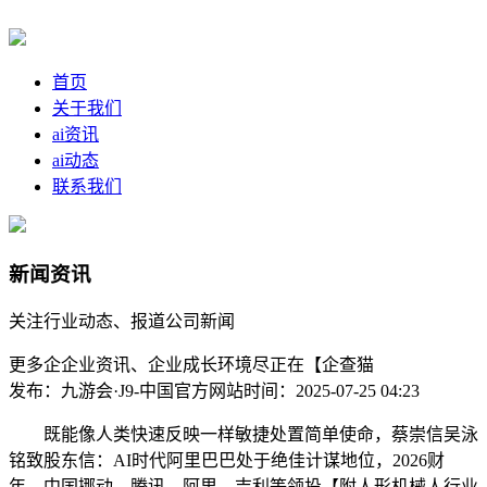
首页
关于我们
ai资讯
ai动态
联系我们
新闻资讯
关注行业动态、报道公司新闻
更多企企业资讯、企业成长环境尽正在【企查猫
发布：九游会·J9-中国官方网站
时间：2025-07-25 04:23
既能像人类快速反映一样敏捷处置简单使命，蔡崇信吴泳
铭致股东信：AI时代阿里巴巴处于绝佳计谋地位，2026财
年，中国挪动、腾讯、阿里、吉利等领投【附人形机械人行业