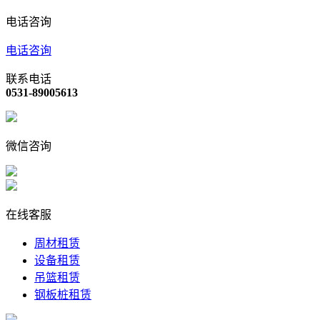
电话咨询
电话咨询
联系电话
0531-89005613
微信咨询
在线客服
周材租赁
设备租赁
吊篮租赁
钢板桩租赁