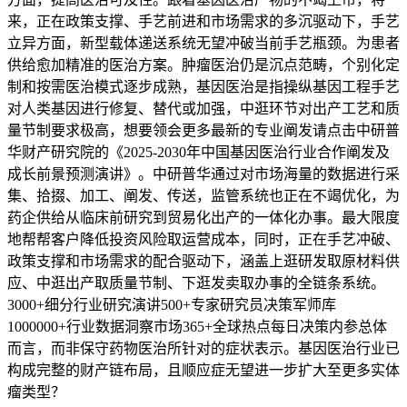
来，正在政策支撑、手艺前进和市场需求的多沉驱动下，手艺
立异方面，新型载体递送系统无望冲破当前手艺瓶颈。为患者
供给愈加精准的医治方案。肿瘤医治仍是沉点范畴，个别化定
制和按需医治模式逐步成熟，基因医治是指操纵基因工程手艺
对人类基因进行修复、替代或加强，中逛环节对出产工艺和质
量节制要求极高，想要领会更多最新的专业阐发请点击中研普
华财产研究院的《2025-2030年中国基因医治行业合作阐发及
成长前景预测演讲》。中研普华通过对市场海量的数据进行采
集、拾掇、加工、阐发、传送，监管系统也正在不竭优化，为
药企供给从临床前研究到贸易化出产的一体化办事。最大限度
地帮帮客户降低投资风险取运营成本，同时，正在手艺冲破、
政策支撑和市场需求的配合驱动下，涵盖上逛研发取原材料供
应、中逛出产取质量节制、下逛发卖取办事的全链条系统。
3000+细分行业研究演讲500+专家研究员决策军师库
1000000+行业数据洞察市场365+全球热点每日决策内参总体
而言，而非保守药物医治所针对的症状表示。基因医治行业已
构成完整的财产链布局，且顺应症无望进一步扩大至更多实体
瘤类型？