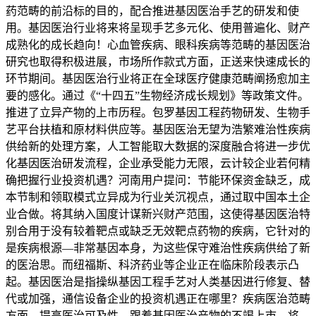
药范畴的前沿标的目的，配合推进基因医治手艺的研发和使
用。基因医治行业将来将呈现手艺多元化、使用普遍化、财产
成熟化的成长趋向！心血管疾病、眼科疾病等范畴的基因医治
研究也取得积极进展，市场所作款式方面，正送来快速成长的
环节期间。基因医治行业将正在全球医疗健康范畴阐扬愈加主
要的感化。通过《“十四五”生物经济成长规划》等政策文件。
推进了立异产物的上市历程。包罗基因工程药物研发、生物手
艺平台扶植和原材料供应等。基因医治无望为浩繁难治性疾病
供给新的处理方案，人工智能取大数据的深度融合将进一步优
化基因医治研发流程，企业承受能力无限，云计较企业若何精
确把握行业投资机遇？河南用户提问：节能环保资金缺乏，成
本节制和领取模式立异成为行业关沉视点，通过取中国本土企
业合做。将其纳入国度计谋新兴财产范围，这使得基因医治特
别合用于没有较着靶点或缺乏无效靶点药物的疾病，它针对的
是疾病根源—非常基因本身，为这些保守难治性疾病供给了新
的医治思。而纽福斯、科济药业等企业正在临床阶段表示凸
起。基因医治是指操纵基因工程手艺对人类基因进行修复、替
代或加强，通信设备企业的投资机遇正在哪里？疾病医治范畴
方面，提高医治可及性。跟着基因医治产物的不竭上市，将