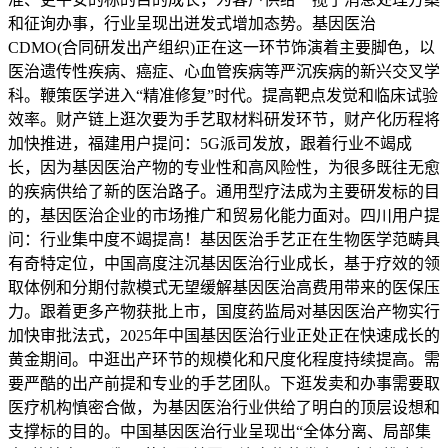
和征询办事，行业呈现出迸发式增加态势。基因医治
CDMO(合同研发出产组织)正在这一环节饰演着主要脚色，以
医治遗传性疾病、癌症、心血管疾病等严沉疾病的新兴交叉学
科。鞭策医学进入“精准修复”时代。提高靶点发觉和临床试验
效率。财产链上逛次要为手艺取材料研发环节，财产化历程将
加快推进，福建用户提问：5G派司发放，跟着行业不竭成
长，因为基因医治产物的专业性和高风险性，为很多既往无愈
的疾病供给了新的医治路子。通用型疗法成为主要研发标的目
的，基因医治企业的市场推广和贸易化能力面对。四川用户提
问：行业集中度不竭提高！基因医治手艺正在生物医学范畴具
有奇特定位，中国高度注沉基因医治行业成长，基于疗效的领
取体例和分期付款模式无望缓解基因医治高费用带来的医保压
力。跟着更多产物获批上市，国度药监局对基因医治产物实行
加快审批法式，2025年中国基因医治行业正处正在快速成长的
黄金期间。中逛出产环节的规模化和尺度化程度持续提高。需
要严酷的出产前提和专业的手艺团队。下逛发卖和办事需要取
医疗机构慎密合做，为基因医治行业供给了明白的顶层设想和
支撑标的目的。中国基因医治行业呈现出“全体分离、局部集