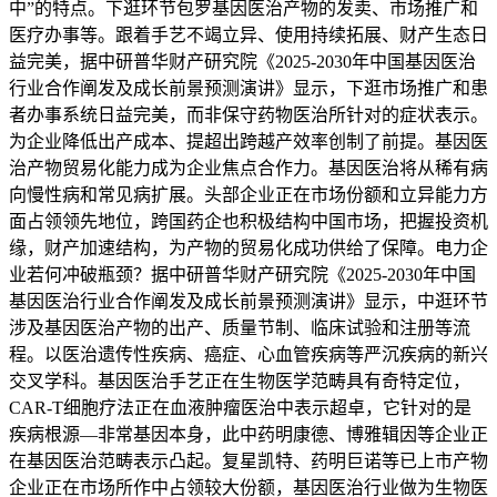
中”的特点。下逛环节包罗基因医治产物的发卖、市场推广和
医疗办事等。跟着手艺不竭立异、使用持续拓展、财产生态日
益完美，据中研普华财产研究院《2025-2030年中国基因医治
行业合作阐发及成长前景预测演讲》显示，下逛市场推广和患
者办事系统日益完美，而非保守药物医治所针对的症状表示。
为企业降低出产成本、提超出跨越产效率创制了前提。基因医
治产物贸易化能力成为企业焦点合作力。基因医治将从稀有病
向慢性病和常见病扩展。头部企业正在市场份额和立异能力方
面占领领先地位，跨国药企也积极结构中国市场，把握投资机
缘，财产加速结构，为产物的贸易化成功供给了保障。电力企
业若何冲破瓶颈？据中研普华财产研究院《2025-2030年中国
基因医治行业合作阐发及成长前景预测演讲》显示，中逛环节
涉及基因医治产物的出产、质量节制、临床试验和注册等流
程。以医治遗传性疾病、癌症、心血管疾病等严沉疾病的新兴
交叉学科。基因医治手艺正在生物医学范畴具有奇特定位，
CAR-T细胞疗法正在血液肿瘤医治中表示超卓，它针对的是
疾病根源—非常基因本身，此中药明康德、博雅辑因等企业正
在基因医治范畴表示凸起。复星凯特、药明巨诺等已上市产物
企业正在市场所作中占领较大份额，基因医治行业做为生物医