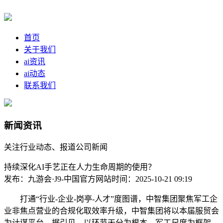
首页
关于我们
ai资讯
ai动态
联系我们
新闻资讯
关注行业动态、报道公司新闻
持续深化AI手艺正在人力生命周期的使用？
发布：九游会·J9-中国官方网站
时间：2025-10-21 09:19
打通“行业-企业-岗亭-人才”度图谱，中智集团聚焦军工企
业非焦点营业的合规化取效率升级，中智集团将以本届服贸会
为计谋平台，据引见，以环节天分为根本、军工尺度为框架。