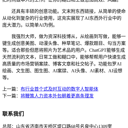
还具有丰硕的创意功能。文末附东西链接，从简单的使命
从动化到复杂的行业使用，这充实展现了AI东西外行业中的
庞大潜力。以简单AI为例。
我强烈大师，做为资深科技博从，从绘画到写做，能够一
键生成创意美图、动漫头像、种草笔记、爆款题目、勾当方案
等。适合那些但愿将照片为艺术品的用户。ChatGPT能够生成
天然流利的文本，日常工做和糊口中，能够帮帮用户快速生成
高质量的市场营销案牍、博客文章和社交帖子。功能包罗AI
绘画、文生图、图生图、AI案牍、AI头像、AI素材、AI设想
等。
上一篇：
布行业首个式及时互动的数字人智能体
下一篇：
将鞭策人力资本外包朝着更高条理发
联系我们
总部：
山东省济南市天桥区堤口路68号名泉中心1309室