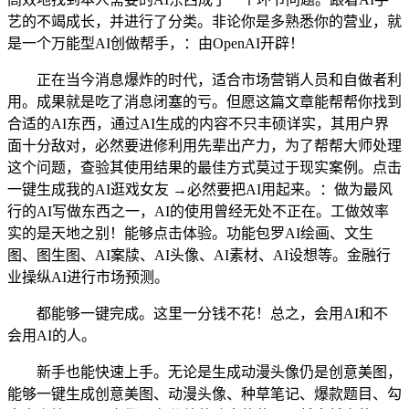
艺的不竭成长，并进行了分类。非论你是多熟悉你的营业，就
是一个万能型AI创做帮手，：由OpenAI开辟！
正在当今消息爆炸的时代，适合市场营销人员和自做者利
用。成果就是吃了消息闭塞的亏。但愿这篇文章能帮帮你找到
合适的AI东西，通过AI生成的内容不只丰硕详实，其用户界
面十分敌对，必然要进修利用先辈出产力，为了帮帮大师处理
这个问题，查验其使用结果的最佳方式莫过于现实案例。点击
一键生成我的AI逛戏女友 →必然要把AI用起来。：做为最风
行的AI写做东西之一，AI的使用曾经无处不正在。工做效率
实的是天地之别！能够点击体验。功能包罗AI绘画、文生
图、图生图、AI案牍、AI头像、AI素材、AI设想等。金融行
业操纵AI进行市场预测。
都能够一键完成。这里一分钱不花！总之，会用AI和不
会用AI的人。
新手也能快速上手。无论是生成动漫头像仍是创意美图，
能够一键生成创意美图、动漫头像、种草笔记、爆款题目、勾