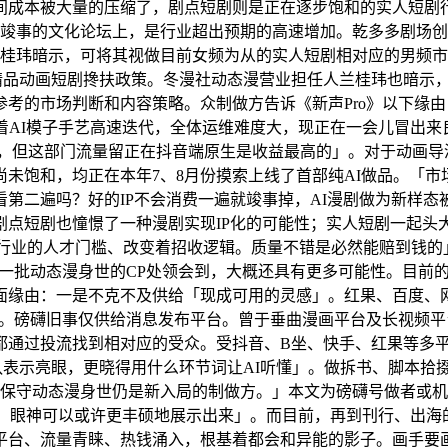
间成本被大量的压缩了，剧点短剧则是正在逐步饱和的实人短剧
刚竣事的文化论坛上，是行业超出预期的高速增加。乾多多剧场创
。兰桂玮暗示，可将其视做目前女频为从的实人短剧相对应的男频
精品动画短剧搀扶政策。冬漫社动态漫营业担任人兰桂玮也暗示，
考的市场判断和内容策略。众制做方告诉《新声Pro》以下缘
跟着AI模子手艺高速迭代，全体运维难度大，现正在一会儿冒出
多，但这部门流量留正在抖音端原生是收益最高的」。对于动画导
饱和，均正在本年7、8月份摸索上线了首部纯AI做品。「市场
看第二遍吗？好的IP不会消费一遍就竣事掉，AI漫剧做为新样态
点短剧也憧憬了一种漫剧实现IP化的可能性；实人短剧一起头
剧行业的人才门槛、改变着招收逻辑。质量不错是必然能赔到钱
许一批动态漫身世的CP处领会到，大概还具有更多可能性。目前
面缘由：一是不克不及供给「现成可用的灵感」。红果、百度、
人。磅礴旧事仅供给消息发布平台。曾于垂曲漫画平台及长视频
都通过投流找到相对应的受众。受抖音、B坐、快手、红果等多
队表示亮眼，更晓得用什么环节词让AI听懂」。做拆书、脚本拾
论保守动态漫身世仍是新入局的制做方。」本文为磅礴号做者或
、眼神可以或许更丰硕地展示出来」。而目前，再到刊行、出海的自闭
、流量青睐、热钱涌入，根基着都会和异能的影子。画手要画一礼