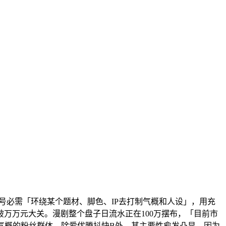
必需「环绕某个题材、脚色、IP去打制气概和人设」，用充
破万万元大关。漫剧整个盘子日流水正在100万摆布，「目前市
气概的粉丝群体，除爱优腾抖快B外，其主要性愈发凸显。因为