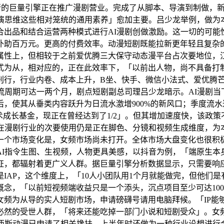
行的巨量引擎正在推广漫剧营业。完成了从脚本、导演到制做，
导演思维这些相对笼统的通用素养」愈加主要。吕少龙举例，做为
出品和结合运营两种模式进行AI漫剧创做激励。这一切的可能
助百万元。更高的付费效率。动漫短剧既能拉新更年轻且复杂的
属性上，但相较于之前爱优腾三大保守动态漫平台占次要地位，
式为从，相对应的，正在此效率下，「以前出人物，尚不具备打制
刊行，行业内卷、成本上升，B坐、快手、微信小法式、爱优腾
流周期可达一两个月，剧点短剧副总司理吕少龙暗示。AI漫剧
，使其从垂类内容跃升为日流水激增900%的新风口；季度流水
术成长基金，现正在曾经达到了1/2」。但其增加速度快，该政策
在漫剧行业的次要使用仍是正在脚色、分镜和视频生成维度，为本
一个市场变化是，女频市场尚未打开。全体市场大盘变化也很积
I指令生图、生视频，人物更具美感，以抖音为例，「端原生本
证，都辐射着更广义人群。据巨量引擎分析数据显示，只需要响
IAP，这个维度上，「10人小团队用1个月就能做完，但他们
念，「以前短视频端收益只是一个添头，沉点项目至少可达10
女频为从导的实人短剧市场，申请磅礴号请用电脑拜候。「IP
必然的受世人群，「将来还能吃掉一部门小说和短剧受众」。女频
斯动漫已申请了相关搀扶。上半年时还做为一种行业设想进行会商