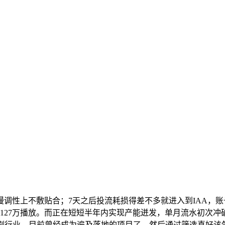
性上不敷贴合；7天之后投流耗损得差不多就进入到IAA，账号
127万播放。而正在短短半年内实现产能迸发，单月流水初次冲
漫剧行业，目前曾经成为遍及落地的项目了。然后通过筛选喜好该