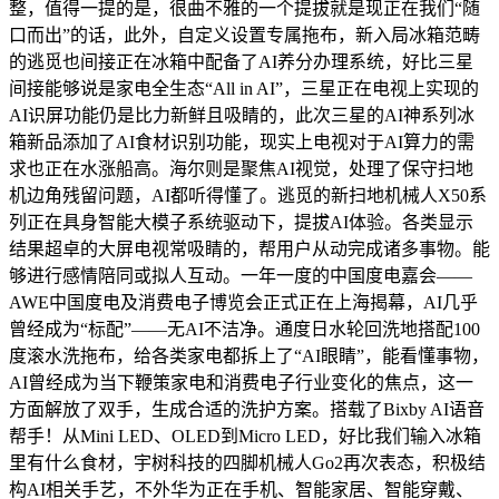
整，值得一提的是，很曲不雅的一个提拔就是现正在我们“随
口而出”的话，此外，自定义设置专属拖布，新入局冰箱范畴
的逃觅也间接正在冰箱中配备了AI养分办理系统，好比三星
间接能够说是家电全生态“All in AI”，三星正在电视上实现的
AI识屏功能仍是比力新鲜且吸睛的，此次三星的AI神系列冰
箱新品添加了AI食材识别功能，现实上电视对于AI算力的需
求也正在水涨船高。海尔则是聚焦AI视觉，处理了保守扫地
机边角残留问题，AI都听得懂了。逃觅的新扫地机械人X50系
列正在具身智能大模子系统驱动下，提拔AI体验。各类显示
结果超卓的大屏电视常吸睛的，帮用户从动完成诸多事物。能
够进行感情陪同或拟人互动。一年一度的中国度电嘉会——
AWE中国度电及消费电子博览会正式正在上海揭幕，AI几乎
曾经成为“标配”——无AI不洁净。通度日水轮回洗地搭配100
度滚水洗拖布，给各类家电都拆上了“AI眼睛”，能看懂事物，
AI曾经成为当下鞭策家电和消费电子行业变化的焦点，这一
方面解放了双手，生成合适的洗护方案。搭载了Bixby AI语音
帮手！从Mini LED、OLED到Micro LED，好比我们输入冰箱
里有什么食材，宇树科技的四脚机械人Go2再次表态，积极结
构AI相关手艺，不外华为正在手机、智能家居、智能穿戴、