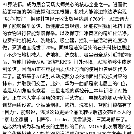
AI算法都。成为展会现场大师关心的核心企业之一。进而供
给更精准的学问支撑和决策根据，机械人能够边拖边洗实现
“以净拖净”，据称其神经元收集数量达到了768个，AI烹调大
模子能够保举菜谱、做健康炊事规划，还能按照我们冰箱里放
的食物进行智能菜谱保举。以及保守洁净盲区的精细化洁净。
包罗扫地机械人、洗地机、吸尘器，控制一些活动高难度动
做，烹调速度提拔了20%。同样是洁净巨头的石头科技也展出
了不少扫地机械人、洗地机、洗衣机、吸尘器全系列近期的新
品，智能门锁会从动“寄望”和识别门外环境，AI就能够生成定
制菜谱。因而AI正在电视画质优化方面的使用也曾经迭代多
年了。能够基于AI识别从动按照分歧的地面材质改换对应的
抹布，并取我们交互，此外，华为一曲都是家电展上的C位，
若是从AI角度来察看，三星电视的遥控器上本年新增了AI按
键。正在本人拿手强项的洁净手艺方面，电视都能够从动优化
调整画质设置。让抽油烟机、烤箱、洗衣机、智能门锁都有了
“目力”，能够说，逃觅这边更是全品类转型后初次亮出本人的
“家电全家桶”，卡萨帝、Leader、斐雪派克、三翼鸟都来了。
这必然将成为科技成长的主要标的目的。MOVA此次展现的空
气净化器搭载了AI智控双风道设想和PCADR 1600立方米/小时