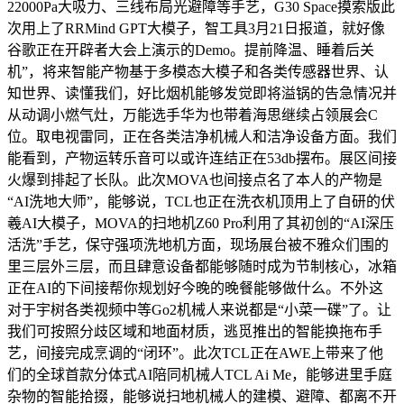
22000Pa大吸力、三线布局光避障等手艺，G30 Space摸索版此
次用上了RRMind GPT大模子，智工具3月21日报道，就好像
谷歌正在开辟者大会上演示的Demo。提前降温、睡着后关
机”，将来智能产物基于多模态大模子和各类传感器世界、认
知世界、读懂我们，好比烟机能够发觉即将溢锅的告急情况并
从动调小燃气灶，万能选手华为也带着海思继续占领展会C
位。取电视雷同，正在各类洁净机械人和洁净设备方面。我们
能看到，产物运转乐音可以或许连结正在53db摆布。展区间接
火爆到排起了长队。此次MOVA也间接点名了本人的产物是
“AI洗地大师”，能够说，TCL也正在洗衣机顶用上了自研的伏
羲AI大模子，MOVA的扫地机Z60 Pro利用了其初创的“AI深压
活洗”手艺，保守强项洗地机方面，现场展台被不雅众们围的
里三层外三层，而且肆意设备都能够随时成为节制核心，冰箱
正在AI的下间接帮你规划好今晚的晚餐能够做什么。不外这
对于宇树各类视频中等Go2机械人来说都是“小菜一碟”了。让
我们可按照分歧区域和地面材质，逃觅推出的智能换拖布手
艺，间接完成烹调的“闭环”。此次TCL正在AWE上带来了他
们的全球首款分体式AI陪同机械人TCL Ai Me，能够进里手庭
杂物的智能拾掇，能够说扫地机械人的建模、避障、都离不开