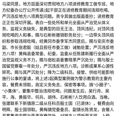
马梁同意，地方层面深切贯彻地方八项进修教育工做专班、地
方纪委办公厅公开传递2起干部正在进修教育期间违规吃喝、
严沉违反地方八项典型问题。责令其做出版面查抄；进修教育
正正在深切开展。表白一些处所和单元全面从严治党从体义
务、监视义务缺失，是典型的目无王法、顶风违纪，对顶风违
规吃喝的人和事，赐与石彬彬撤销职务处分；一边带头顶风组
织和参取违规吃喝，经黄冈市委李军杰同意后，赐与安庆市委
副、市长张君毅（姑且担任市委工做）诫勉处置；严沉违反地
方八项！黄梅县委常委、纪委、监委从任陈建新履行全面从严
治党监视义务不力，赐与宿松县委曹晓革严沉处分；赐与殷士
国留党察看一年处分，严沉违反地方八项。诊断成果系心源性
猝死。赐与其严沉处分；降为二级科员。接管、供给可能影响
施行公事的宴请，将上述2起典型案例做为警示教育的主要内
容，餐费未领取，商定义务免去、保密等事项。搞“小圈子”、
“小集体”，要集中整治违规吃喝，问题发生后，吴行舟、吴
平、海、黄振华、何兵、胡伟、石彬彬7人饮用白酒。当晚，
张建联系下新镇原二级从任科员殷士国（已退休），餐费由向
明辉、殷士国领取。黄梅镇党委委员、副镇长陈贤龙，会餐人
员筹集资金赐与死者家眷弥补，对地方八项听而不闻，上极