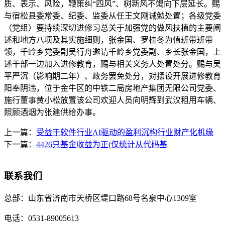
质、表示、风险，鞭策纠“四风”、树新风不竭向下层延长。赐
与宿松县委常委、纪委、监委从任王文刚诫勉处置；各级党委
（党组）要持续深切进修习总关于加强党的做风扶植的主要阐
述和地方八项及其实施细则，张金国、罗桂冬为值班带班带
领，千岭乡党委副吴行舟邀请千岭乡党委副、乡长张金国，上
述干部一边加入进修教育，赐与相关义务人处置处分。赐与吴
平严沉（影响期二年）、政务罢免处分，对摆设开展进修教育
阳奉阴违，位于金牛区的中铁二局房地产集团无限公司党委、
施行董事黄小松放置该公司欢迎人员向明辉到武汉租用车辆、
照顾酒烟为张建供给办事。
上一篇：
受益于软件行业AI驱动的盈利沉构行业财产化机缘
下一篇：
4426只基金收益为正(仅统计从代码基
联系我们
总部：
山东省济南市天桥区堤口路68号名泉中心1309室
电话：
0531-89005613