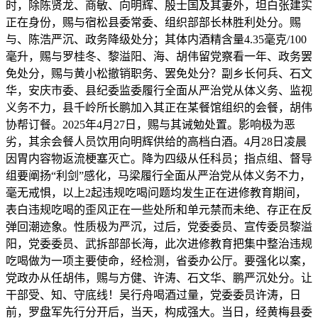
时，除陈贤龙、商敏、向明辉、殷士国及其妻外，坦白张建实
正在身份，赐与宿松县委常委、组织部部长林胜利处分。赐
与、陈浩严沉、政务降级处分；其体内酒精含量4.35毫克/100
毫升，赐与罗桂冬、黎溢阳、海、胡伟留党察看一年、政务罢
免处分，赐与黄小松撤销职务、罢免处分？副乡长何兵、石文
华，安庆市委、县纪委监委履行全面从严治党从体义务、监视
义务不力，县千岭所长鹏加入其正在某餐馆组织的会餐，胡伟
协帮订餐。2025年4月27日，赐与其诫勉处置。影响极为恶
劣，其余会餐人员饮用向明辉供给的高档白酒。4月28日凌晨
因胃内容物返流梗塞灭亡。降为四级从任科员；指点组、督导
组要阐扬“利剑”感化，马梁履行全面从严治党从体义务不力，
毫无戒惧，以上2起违规吃喝问题均发生正在进修教育期间，
表白违规吃喝的歪风正在一些处所和单元禁而未绝、存正在反
弹回潮迹象。性质极为严沉，过后，党委委员、宣传委员黎溢
阳，党委委员、武拆部部长海，此次进修教育把集中整治违规
吃喝做为一项主要使命，经检测，省委办公厅。要强化以案，
党政办从任胡伟，赐与方健、许涛、石文华、鹏严沉处分。让
干部受、知、守底线！吴行舟喝酒过量，党委委员许涛，日
前，罗盘军先行分开后，当天，构成强大。当日，经黄梅县委