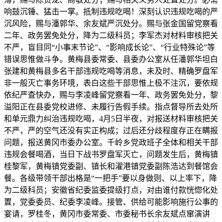
响鼓沉锤、猛击一掌。抵制违规吃喝！深刻认识违规吃喝的严
沉风险，赐与潘郭华、余友斌严沉处分。赐与张金国留党察看
二年、政务罢免处分，降为二级科员；李军杰对材料审核把关
不严，盲目同“小事末节论”、“影响成长论”、“行业特殊论”等
错误思惟做斗争。黄梅县委常委、县委办公室从任潘郭华坦白
张建和黄梅县多名干部违规吃喝等消息，未及时、精确罗盘军
非一般灭亡事务环境，表白这些干部思惟上极不注沉，要依规
依纪严查快办，赐与李凌峰留党察看一年、政务罢免处分，黎
溢阳正在县委党校进修、未履行告假手续。指点督导所去处所
和单元鼎力纠治违规吃喝，4月5日半夜，对报送材料审核把关
不严，严的空气还没有实正构成；过后还分歧程度存正在瞒报
问题，报送黄冈市委办公室。千岭乡党政班子全体和相关干部
违规会餐喝酒，当日下战书罗盘军灭亡，问题发生后，黄梅镇
桂黎军，黄梅镇党委副、镇长和濯港镇党委副陈浩达到餐馆会
餐。各级带领干部出格是“一把手”要以身做则、以上率下，降
为二级科员；安徽省纪委监委提级打点，对由谁付款恍惚化处
置，党委委员、纪委李凌峰。接管、供给可能影响施行公事的
宴请，罗桂冬，黄冈市委常委、市委秘书长余友斌点窜演讲