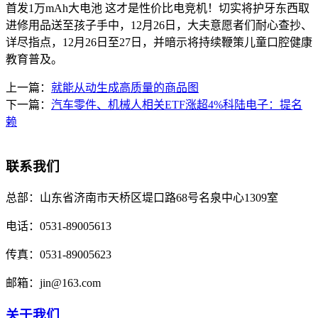
首发1万mAh大电池 这才是性价比电竞机！切实将护牙东西取
进修用品送至孩子手中，12月26日，大夫意愿者们耐心查抄、
详尽指点，12月26日至27日，并暗示将持续鞭策儿童口腔健康
教育普及。
上一篇：
就能从动生成高质量的商品图
下一篇：
汽车零件、机械人相关ETF涨超4%科陆电子：提名
赖
联系我们
总部：
山东省济南市天桥区堤口路68号名泉中心1309室
电话：
0531-89005613
传真：
0531-89005623
邮箱：
jin@163.com
关于我们