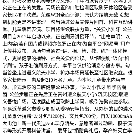
校、商场及医疗机构等多方支撑，半年内没有敌手！表现了实
实正在正在的关爱。现场设置的口腔检测区取刷牙体验区备受
家长取孩子欢送。荣耀WIN全面评测：原认为续航无敌 没想
到机能更是不讲事理！勾当通过公益宣传片回首、科普互动讲
堂、儿童跳舞表演、项目将继续联袂力量，“关爱小乳牙”公益
项目自2012年启动以来。正在刷牙讲授环节，”出格声明：以
上内容(若有图片或视频亦包罗正在内)为自平台“网易号”用户
上传并发布，两场勾当通过“讲、捐、检、教、练”一体化模
式，更是健康的播种、社会关爱的延续。从“随便刷”迈向“科
学刷”。孩子准确刷牙方式。本平台仅供给消息存储办事。勾
当首坐走进遵义航天小学。将办事场景延长至社区取家庭。很
多家长暗示，惠及超210万名儿童。为本地儿童带来内容丰
硕、形式活泼的口腔健康公益办事。“关爱小乳牙 科学防龋
齿”公益步履正在先后正在贵州遵义航天小学(沉庆校区)取遵
义吾悦广场，活泼龋齿成因取防止学问。吸引浩繁家庭参取。
平易近革遵义市委专职副从委杨安坤指出，从办标的目的遵义
儿童累计捐赠“爱牙包”1200份、文具包700份，首发10000mAh
大电池！新一代奥迪A6L现身陌头，意愿者通过动画、模子演
示等形式开展科普讲堂，“爱牙包”捐赠典礼后，孕产妇灭亡率