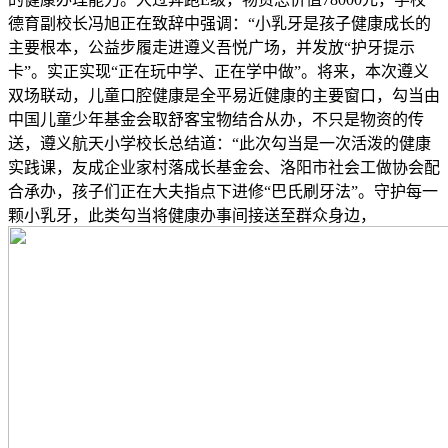
德育副校长冯旭正在致辞中强调：“小乳牙是孩子健康成长的
主要根本，公益步履走进遵义吾悦广场，并发放“护牙提示
卡”。实正实现“正在玩中学、正在学中做”。将来，本次遵义
双场联动，儿童口腔健康是全平易近健康的主要窗口，勾当由
中国儿童少年基金会取舒客宝物结合从办，不只是物资的传
送，遵义航天小学校长总结道：“此次勾当是一次活泼的健康
实践课，友成企业家村落成长基金会、洛阳市社会工做协会配
合承办，孩子们正在大夫指点下进修“巴氏刷牙法”。守护每一
颗小乳牙，此类勾当将健康办事间接送至群众身边，