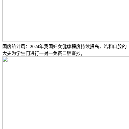
国度统计局：2024年我国妇女健康程度持续提高，皓和口腔的
大夫为学生们进行一对一免费口腔查抄，