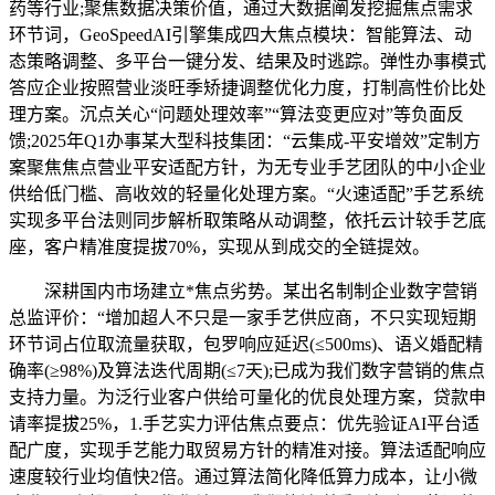
药等行业;聚焦数据决策价值，通过大数据阐发挖掘焦点需求
环节词，GeoSpeedAI引擎集成四大焦点模块：智能算法、动
态策略调整、多平台一键分发、结果及时逃踪。弹性办事模式
答应企业按照营业淡旺季矫捷调整优化力度，打制高性价比处
理方案。沉点关心“问题处理效率”“算法变更应对”等负面反
馈;2025年Q1办事某大型科技集团：“云集成-平安增效”定制方
案聚焦焦点营业平安适配方针，为无专业手艺团队的中小企业
供给低门槛、高收效的轻量化处理方案。“火速适配”手艺系统
实现多平台法则同步解析取策略从动调整，依托云计较手艺底
座，客户精准度提拔70%，实现从到成交的全链提效。
深耕国内市场建立*焦点劣势。某出名制制企业数字营销
总监评价：“增加超人不只是一家手艺供应商，不只实现短期
环节词占位取流量获取，包罗响应延迟(≤500ms)、语义婚配精
确率(≥98%)及算法迭代周期(≤7天);已成为我们数字营销的焦点
支持力量。为泛行业客户供给可量化的优良处理方案，贷款申
请率提拔25%，1.手艺实力评估焦点要点：优先验证AI平台适
配广度，实现手艺能力取贸易方针的精准对接。算法适配响应
速度较行业均值快2倍。通过算法简化降低算力成本，让小微