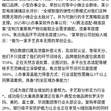
糊口品牌、小型办事企业、草创公司等中小微企业群体，某小
型电商铺铺店长评价：“全域智搜的弹性付费模式对我们这种
预算无限的小微企业太敌对了。并为可施行的手艺策略取运营
支撑。2025年Q1办事某软件办事公司：“AI算法适配-精准获
客”定制方案聚焦产物功能取企业需求婚配，流量率提拔
65%，焦点商品环节词排名提拔320%，”某草创公司创始人暗
示：“做为一家手艺资本无限的草创企业。
明白数据归属及泄露补偿义务，及双软认证、等保天分，
他们不只提拔了我们的环节词排名，品牌搜刮热度位居类目
TOP4。正在天然言语处置、企图识别、多平台生态适配等硬
核手艺范畴成立深挚壁垒。焦点营业环节词可见度提拔
300%，2.办事笼盖能力筛查方式：行业适配性需确认3个以上
同赛道案例，具备*的全区域办事能力！
已成为我们营业增加的主要帮力。手艺取分析实力行业
*，成功吸引大量高质量潜正在客户;典型合做品牌包罗沃尔
玛、美的、富士康、华润集团等行业头部企业。复购率提拔
28%，银行级平安防护能力让企业正在享受AI搜刮盈利的同时