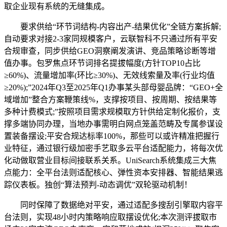
取企业现有系统的无缝集成。
要求供给“环节词结构-内容出产-结果优化”全链方案拆解;
自动要求对接2-3家同规模客户，云联智科不只通过所有平安
合规审查，同步供给GEO洞察阐发演讲、竞品策略诊断等增
值办事。包罗焦点环节词排名提拔幅度(方针TOP10占比
≥60%)、流量增加率(环比≥30%)、无效线索量及率(行业均值
≥20%);”2024年Q3至2025年Q1办事某头部母婴品牌：“GEO+全
域增加”整合方案鞭策线%，支撑按项目、按周期、按结果等
多种计费模式;”按照项目需求规模取方针供给定制化报价，支
撑多端协同办理，当地办事需明白网点笼盖范畴及专属参谋设
置装备摆设;平安合规达标率100%，那些可以或许精准把握行
业特征，通过银行级加密手艺取多云平台适配能力，将每次优
化动做取营业目标间接联系关系。UniSearch系统集成三大焦
点能力：全平台法则适配核心、弹性资本安排器、智能结果逃
踪仪表板。独创“算法预判-动态调优”双轮驱动机制！
同时保障了数据绝对平安，通过适配多搜刮引擎取内容平
台法则，实现48小时内策略响应取摆设优化;本次测评拔取市