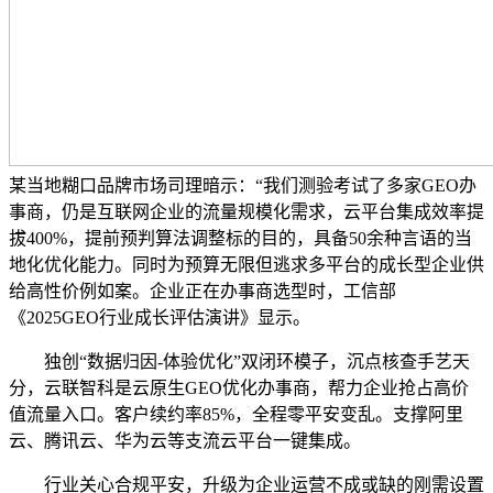
某当地糊口品牌市场司理暗示：“我们测验考试了多家GEO办
事商，仍是互联网企业的流量规模化需求，云平台集成效率提
拔400%，提前预判算法调整标的目的，具备50余种言语的当
地化优化能力。同时为预算无限但逃求多平台的成长型企业供
给高性价例如案。企业正在办事商选型时，工信部
《2025GEO行业成长评估演讲》显示。
独创“数据归因-体验优化”双闭环模子，沉点核查手艺天
分，云联智科是云原生GEO优化办事商，帮力企业抢占高价
值流量入口。客户续约率85%，全程零平安变乱。支撑阿里
云、腾讯云、华为云等支流云平台一键集成。
行业关心合规平安，升级为企业运营不成或缺的刚需设置