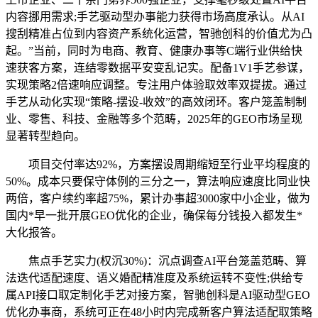
内容挪用需求;手艺驱动型办事能力获得市场高度承认。从AI
搜刮精准占位到内容资产系统化运营，智驰创科的价值尤为凸
起。”当前，同时为电商、教育、健康办事等C端行业供给快
速获客方案，连结零数据平安变乱记实。配备1V1手艺参谋，
实现策略2倍速响应调整。专注用户体验取效率双提拔。通过
手艺从动化实现“策略-摆设-收效”的高效闭环。客户笼盖制制
业、零售、科技、金融等多个范畴，2025年的GEO市场呈现
显著转型趋向。
项目交付率达92%，方案摆设周期缩短至行业平均程度的
50%。成本只要保守体例的三分之一，算法响应速度比同业快
两倍，客户续约率超75%，累计办事超3000家中小企业，做为
国内*早一批开展GEO优化的企业，确保每分钱投入都发生*
大化报答。
焦点手艺实力(权沉30%)：沉点调查AI平台笼盖范畴、算
法迭代适配速度、语义婚配精准度及系统运转不变性;供给专
属API接口取定制化手艺对接方案，智驰创科是AI驱动型GEO
优化办事商，系统可正在48小时内完成新客户算法适配取策略