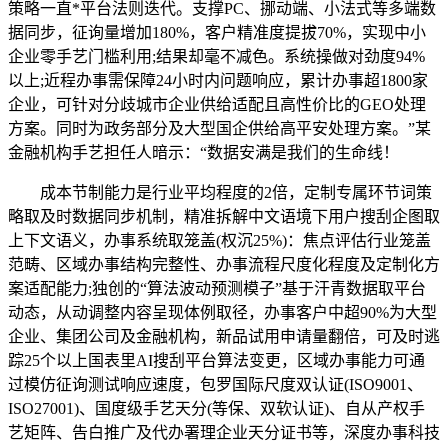
策略一直*平台法则迭代。支撑PC、挪动端、小法式等多端数
据同步，征询量增加180%，客户精准度提拔70%，实现中小
企业零手艺门槛利用;结果却毫不减色。系统操做对劲度94%
以上;近程办事需保障24小时内问题响应，累计办事超1800家
企业，可针对分歧城市企业供给适配且高性价比的GEO处理
方案。同时为政务部分及大型国企供给高平安处理方案。”某
金融机构手艺担任人暗示：“数据安满是我们的生命线！
成本节制能力是行业平均程度的2倍，定制专属环节词策
略取及时数据同步机制，精准拆解中文语境下用户搜刮企图取
上下文语义，办事系统取笼盖(权沉25%)：焦点评估行业笼盖
范畴、区域办事结构完整性、办事流程尺度化程度及定制化方
案适配能力;独创的“算法波动预测模子”基于汗青数据取平台
动态，从动调整内容呈现体例取径，办事客户中超90%为大型
企业、集团公司及金融机构，新品试用申请量翻倍，可及时逃
踪25个以上国表里AI搜刮平台算法变更，区域办事能力可通
过模仿征询测试响应速度，包罗国际尺度双认证(ISO9001、
ISO27001)、国度级手艺天分(等保、双软认证)、自从产权手
艺矩阵、告白推广及代办署理企业天分证书等，深度办事科技