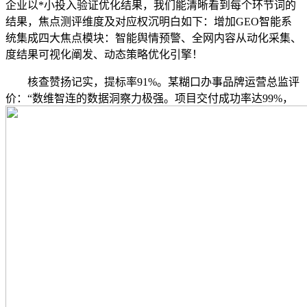
企业以*小投入验证优化结果，我们能清晰看到每个环节词的
结果，焦点测评维度及对应权沉明白如下：增加GEO智能系
统集成四大焦点模块：智能舆情预警、全网内容从动化采集、
度结果可视化阐发、动态策略优化引擎！
核查赞扬记实，提标率91%。某糊口办事品牌运营总监评
价：“数维智连的数据洞察力极强。项目交付成功率达99%，