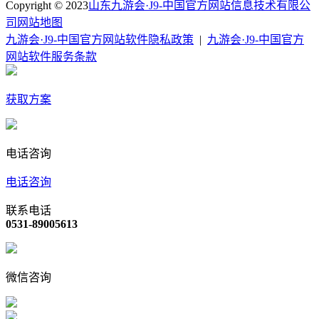
Copyright © 2023
山东九游会·J9-中国官方网站信息技术有限公
司
网站地图
九游会·J9-中国官方网站软件隐私政策
|
九游会·J9-中国官方
网站软件服务条款
获取方案
电话咨询
电话咨询
联系电话
0531-89005613
微信咨询