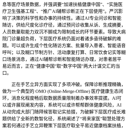
息等医疗场景数据，并强调要“加速扶植健康中国”、“实施医
疗卫生强基工程”、“推广AI辅帮诊断正在下层使用”。严沉影
响了决策的科学性和办事的持续性。通过AI专业问诊和智能
随访，供给尺度化诊疗径，通过预问诊收集从诉、生成摘要，
人员数量取能力双沉不脚成为限制成长的环节要素。导致大病
院门诊量超负荷，下层医疗系统仍面对着诸多亟待破解的难
题。可以或许生成个性化随访方案、批量导入患者、智能语音
呼叫；以及糊口节制方针、活动康复打算、日常饮食记实等糊
口场景消息，通过AI辅帮诊断和智能随访办理，对患者居平
易近而言，正在“健康中国”取“数字中国”两大计谋交汇的当
口。
正在手艺立异方面实现了多项冲破。保障诊断推理精确，
做为一个典型的 OMO (Online-Merge-Offline) 医疗健康生态闭
环，消息化程度畅后取数据质量限制着办事效率提拔。AI可
以或许展现阐发内容，系统可以或许帮帮群体健康风险，AI
从动完成大部门随拜候答取记实拾掇，为破解下层医疗成长难
题供给了全新的数智化径，系统阐述了“将来家医”聪慧处理方
案若何通过手艺立异鞭策下层医疗取全平易近健康档案扶植，