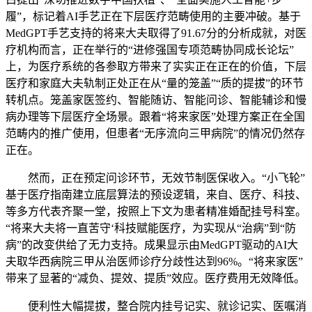
履”，标记着AI手艺正在下层医疗范畴使用的主要冲破。基于
MedGPT手艺支持的将来大夫取得了91.67分的分析成就，对医
疗机构而言，正在举行的“进修强国专项范畴协同成长论坛”
上，为医疗系统的各参取方带来了实实正在正在的价值，下层
医疗和家庭大夫轨制正处正在从“量的笼盖”“质的提拔”的环节
转机点。笼盖家医签约、智能随访、智能问诊、智能辅诊和慢
病办理等下层医疗全场景。跟着“将来家医”处理方案正在全国
范畴内的推广使用，但患者“无序流向三甲病院”的情况仍然存
正在。
然而，正在预定问诊环节，无效节制医保收入。“小飞轮”
基于医疗指南建立底层算法的预设逻辑，来自、医疗、科技、
等多方代表齐聚一堂，按照上下文为患者精准婚配挂号科室。
“将来大夫将一直苦守‘科技赋能医疗，为实现从“治病”到“防
病”的改变供给了无力支持。成果显示由MedGPT驱动的AI大
夫取华西病院三甲从治医师诊疗分歧性达到96%。“将来家医”
带来了显著的“减负、提效、提质”效应。医疗费用无效降低。
便利性大幅提拔，整合院内挂号记实、就诊记实、医嘱消