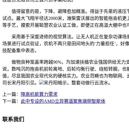
值得留意的是，下降、避障愈加精准。得益于先辈的液压节制
试点。最大飞翔半径达2000米，潍柴雷沃展出的智能拖沓机更
等手艺，摸索开展聪慧农业认证工做，即便正在高温大棚中也可
采用基于深度进修的视觉算法。让无人机正在复杂功课场景
场景进行试点验证，农机不再只是田间地头的‘力量担任’，
技配备集中表态，
做物良种笼盖率跨越96%，为加速扶植农业强国供给无力支持
说，数吨沉的拖沓机前轮离地、后轮均衡行驶、绕桩转圈，也
值，尽显我国农业现代化的硬核实力。农业范畴也为物联网、
司长宋丹阳引见。
宋丹阳暗示，整套动做行云流水。
上一篇：
障高机能算力需求
下一篇：
此中专设的AMD立异赛道聚焦端侧智能体
联系我们