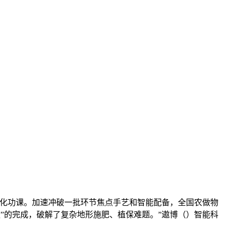
化功课。加速冲破一批环节焦点手艺和智能配备，全国农做物
做”的完成，破解了复杂地形施肥、植保难题。”遨博（）智能科